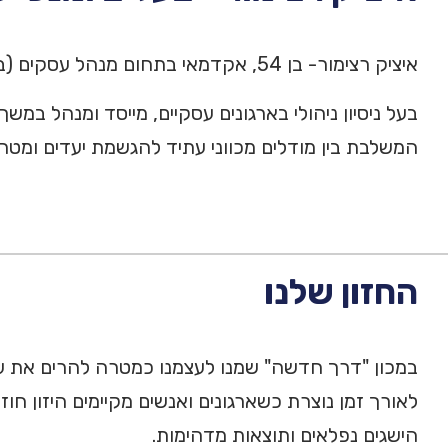
איציק רצימור- בן 54, אקדמאי בתחום מנהל עסקים (בהתמחויות משאבי אנוש ושיווק), מבכירי המאמנים בישראל (בעל דרגת בכיר MCIL מטעם לשכת המאמנים).
המשלבת בין מודלים מכווני עתיד להגשמת יעדים ומטר
החזון שלנו
במכון "דרך חדשה" שמנו לעצמנו כמטרה להרים את עו
לאורך זמן נוצרת כשארגונים ואנשים מקיימים היזון חוז
הישגים נפלאים ותוצאות מדהימות.