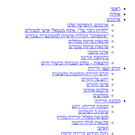
ראשי
אודות
ארגונים
ארגונים- התפישה שלנו
“להיות גיבור על”- אימון מנטאלי אישי למנהלים
“אימפקט” חבילות אישיות למוטיבציית עובדים
סדנאות פיתוח מנהלים
סדנאות פיתוח עובדים
ארגון מיטבי
בתקופת קורונה
הרצאות – עולם העבודה וכישורי חיים
קורס יועצי קריירה
קורס קריירה-הזדמנות מקצועית
רקע על הקורס
פרטי הקורס
סילבוס אקדמי
ממליצים
הכוונת קריירה
הכוונת קריירה- רקע
שיטת 3 השלבים
למציאת מסלול קריירה מדויק
סדנאות לגילוי הייעוד
האישי
ניהול וקידום קריירה קיימת