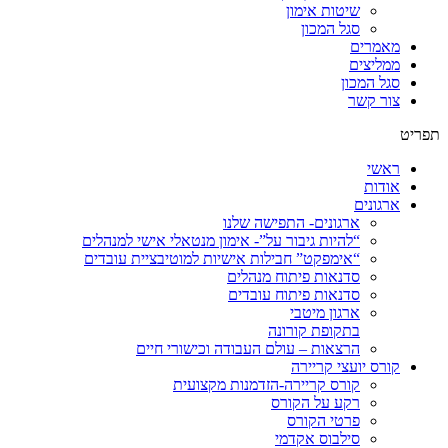
שיטות אימון
סגל המכון
מאמרים
ממליצים
סגל המכון
צור קשר
תפריט
ראשי
אודות
ארגונים
ארגונים- התפישה שלנו
“להיות גיבור על”- אימון מנטאלי אישי למנהלים
“אימפקט” חבילות אישיות למוטיבציית עובדים
סדנאות פיתוח מנהלים
סדנאות פיתוח עובדים
ארגון מיטבי
בתקופת קורונה
הרצאות – עולם העבודה וכישורי חיים
קורס יועצי קריירה
קורס קריירה-הזדמנות מקצועית
רקע על הקורס
פרטי הקורס
סילבוס אקדמי