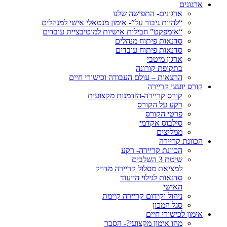
ארגונים
ארגונים- התפישה שלנו
“להיות גיבור על”- אימון מנטאלי אישי למנהלים
“אימפקט” חבילות אישיות למוטיבציית עובדים
סדנאות פיתוח מנהלים
סדנאות פיתוח עובדים
ארגון מיטבי
בתקופת קורונה
הרצאות – עולם העבודה וכישורי חיים
קורס יועצי קריירה
קורס קריירה-הזדמנות מקצועית
רקע על הקורס
פרטי הקורס
סילבוס אקדמי
ממליצים
הכוונת קריירה
הכוונת קריירה- רקע
שיטת 3 השלבים
למציאת מסלול קריירה מדויק
סדנאות לגילוי הייעוד
האישי
ניהול וקידום קריירה קיימת
סגל המכון
אימון לכישורי חיים
מהו אימון מקצועי?- הסבר