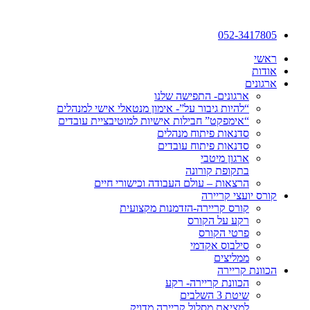
052-3417805
ראשי
אודות
ארגונים
ארגונים- התפישה שלנו
“להיות גיבור על”- אימון מנטאלי אישי למנהלים
“אימפקט” חבילות אישיות למוטיבציית עובדים
סדנאות פיתוח מנהלים
סדנאות פיתוח עובדים
ארגון מיטבי
בתקופת קורונה
הרצאות – עולם העבודה וכישורי חיים
קורס יועצי קריירה
קורס קריירה-הזדמנות מקצועית
רקע על הקורס
פרטי הקורס
סילבוס אקדמי
ממליצים
הכוונת קריירה
הכוונת קריירה- רקע
שיטת 3 השלבים
למציאת מסלול קריירה מדויק