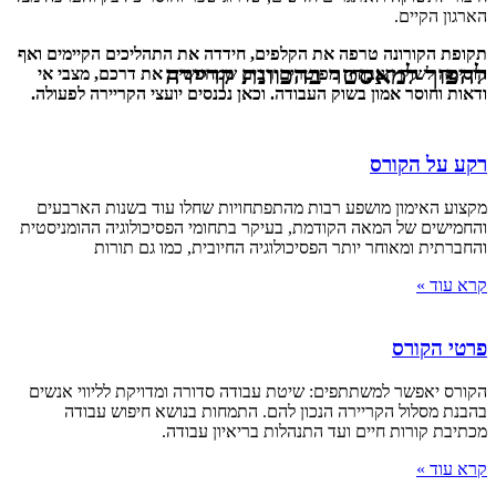
הארגון הקיים.
תקופת הקורונה טרפה את הקלפים, חידדה את התהליכים הקיימים ואף
להפוך למאסטר בהכוונת קריירה
הוסיפה לשוק העבודה מפוטרים רבים שמחפשים את דרכם, מצבי אי
ודאות וחוסר אמון בשוק העבודה. וכאן נכנסים יועצי הקריירה לפעולה.
רקע על הקורס
מקצוע האימון מושפע רבות מהתפתחויות שחלו עוד בשנות הארבעים
והחמישים של המאה הקודמת, בעיקר בתחומי הפסיכולוגיה ההומניסטית
והחברתית ומאוחר יותר הפסיכולוגיה החיובית, כמו גם תורות
קרא עוד »
פרטי הקורס
הקורס יאפשר למשתתפים: שיטת עבודה סדורה ומדויקת לליווי אנשים
בהבנת מסלול הקריירה הנכון להם. התמחות בנושא חיפוש עבודה
מכתיבת קורות חיים ועד התנהלות בריאיון עבודה.
קרא עוד »