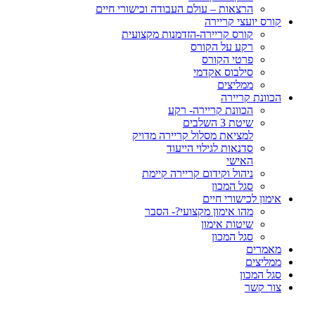
הרצאות – עולם העבודה וכישורי חיים
קורס יועצי קריירה
קורס קריירה-הזדמנות מקצועית
רקע על הקורס
פרטי הקורס
סילבוס אקדמי
ממליצים
הכוונת קריירה
הכוונת קריירה- רקע
שיטת 3 השלבים
למציאת מסלול קריירה מדויק
סדנאות לגילוי הייעוד
האישי
ניהול וקידום קריירה קיימת
סגל המכון
אימון לכישורי חיים
מהו אימון מקצועי?- הסבר
שיטות אימון
סגל המכון
מאמרים
ממליצים
סגל המכון
צור קשר