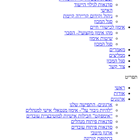
סדנאות לגילוי הייעוד
האישי
ניהול וקידום קריירה קיימת
סגל המכון
אימון לכישורי חיים
מהו אימון מקצועי?- הסבר
שיטות אימון
סגל המכון
מאמרים
ממליצים
סגל המכון
צור קשר
תפריט
ראשי
אודות
ארגונים
ארגונים- התפישה שלנו
“להיות גיבור על”- אימון מנטאלי אישי למנהלים
“אימפקט” חבילות אישיות למוטיבציית עובדים
סדנאות פיתוח מנהלים
סדנאות פיתוח עובדים
ארגון מיטבי
בתקופת קורונה