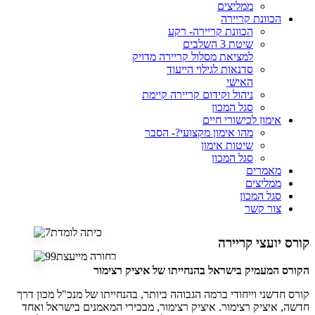
ממליצים
הכוונת קריירה
הכוונת קריירה- רקע
שיטת 3 השלבים
למציאת מסלול קריירה מדויק
סדנאות לגילוי הייעוד
האישי
ניהול וקידום קריירה קיימת
סגל המכון
אימון לכישורי חיים
מהו אימון מקצועי?- הסבר
שיטות אימון
סגל המכון
מאמרים
ממליצים
סגל המכון
צור קשר
קורס יועצי קריירה
הקורס המעמיק בישראל בהנחייתו של איציק רצימור
קורס חדשני וייחודי ברמה הגבוהה ביותר, בהנחייתו של מנכ"ל מכון דרך
חדשה, איציק רצימור. איציק רצימור, מבכירי המאמנים בישראל ואחד