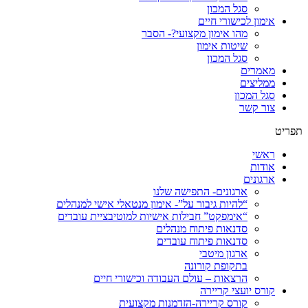
סגל המכון
אימון לכישורי חיים
מהו אימון מקצועי?- הסבר
שיטות אימון
סגל המכון
מאמרים
ממליצים
סגל המכון
צור קשר
תפריט
ראשי
אודות
ארגונים
ארגונים- התפישה שלנו
“להיות גיבור על”- אימון מנטאלי אישי למנהלים
“אימפקט” חבילות אישיות למוטיבציית עובדים
סדנאות פיתוח מנהלים
סדנאות פיתוח עובדים
ארגון מיטבי
בתקופת קורונה
הרצאות – עולם העבודה וכישורי חיים
קורס יועצי קריירה
קורס קריירה-הזדמנות מקצועית