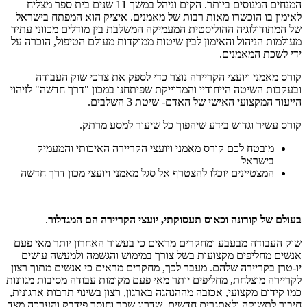
המנחים המנוסים ביותר. הקים וניהל במשך 11 שנים בית ספר מצליח
לאימון בו הוכשרו מאות רבות של מאמנים. איציק הוא המפתח בישראל
של המתודולוגיה ההוליסטית המעמיקה המשלבת בין מודלים מכווני עתיד
מעולמות הניהול והאימון לבין שיטות ממוקדות מעולם הטיפול, הוכרה על
ידי לשכת המאמנים.
קורס מאמני ויועצי הקריירה נוצר כדי לספק את צרכי שוק העבודה
ובעקבות השיטה הייחודיי והמדוייקת שפיתחנו במכון "דרך חדשה" לזיהוי
הייעוד המקצועי האישי של האדם- שיטת 3 השלבים.
קורס עשיר וגדוש בידע שיהפוך כל שיעור למסע מרתק.
מובטח לכם קורס מאמני ויועצי הקריירה האיכותי והמעמיק
בישראל
המצטיינים יוכלו להצטרף אל סגל מאמני ויועצי מכון דרך חדשה
בעולם של קורונה וכאוס תעסוקתי, יועצי הקריירה הם המגדלור
.
שוק העבודה מבעבע ומחקרים מראים כי בעשור האחרון יותר מאי פעם
אנשים מחליפים מקצועות בשל צורך במימוש והגשמה ולמעשה עושים
יו-טרן בקריירה שלהם. מעבר לכך, מחקרים מראים כי אנשים מתוך רצון
לקריירה מוצלחת, מחליפים יותר מאי פעם מקומות עבודה מסיבות מגוונות
כמו קידום מקצועי, אכזבה מההנהגה בארגון, רצון בשינוי תרבות ארגונית,
חיבור לתשוקה ולאתגרים חדשים, שדרוג שכר וחוסר פידבק והערכה מצד