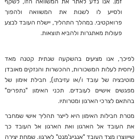
זמן. אנו נדע לאתר את המשוואה הזו, לשקף
ולסייע לו לשנות את המשוואה ולהפוך
פרואקטיבי. במהלך התהליך, יישלח העובד לבצע
פעולות מאתגרות ולהביא תוצאות.
לפיכך, אנו מציעים בהשקעה שנתית קטנה מאד
(יחסית לעלות המשכורות, ההכשרות והנזקים מאובדן
מוטיבציה של עובד ו/או עזיבתו), חבילת אימון של
מפגשים אישיים לעובדים. תכני האימון "נתפרים"
בהתאם לצרכי הארגון ומטרותיו.
מטרת חבילות האימון היא לייצר תהליך אישי שמחבר
את העובד אל הארגון ואת הארגון אל העובד כך
שייווצרו מצד העובד "אנגייג'מנט" לארגון, שמחת יצירה